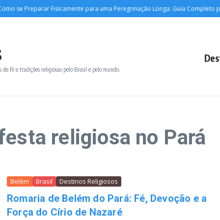
mo se Preparar Fisicamente para uma Peregrinação Longa: Guia Completo par
s
Des
 de fé e tradições religiosas pelo Brasil e pelo mundo.
esta religiosa no Pará
Belém
Brasil
Destinos Religiosos
Romaria de Belém do Pará: Fé, Devoção e a
Força do Círio de Nazaré