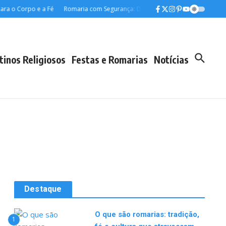
a o Corpo e a Fé
Romaria com Segurança: Dicas Essenciais para uma Jornada
tinos Religiosos
Festas e Romarias
Notícias
Destaque
O que são romarias: tradição,
1