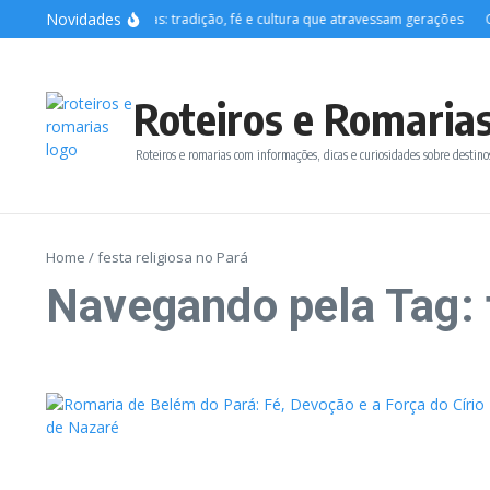
Ir para o conteúdo
Novidades
O que são romarias: tradição, fé e cultura que atravessam gerações
Co
Roteiros e Romaria
Roteiros e romarias com informações, dicas e curiosidades sobre destinos
Home
/
festa religiosa no Pará
Navegando pela Tag: f