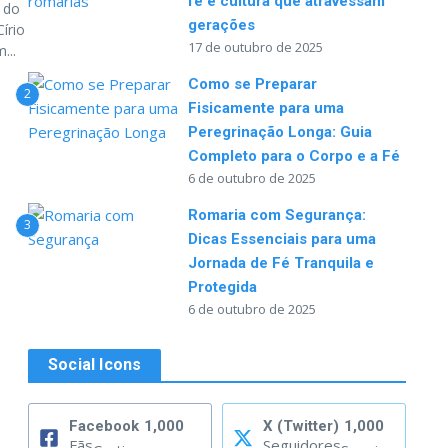
fé e cultura que atravessam
 do
gerações
írio
17 de outubro de 2025
...
Como se Preparar
2
Fisicamente para uma
Peregrinação Longa: Guia
Completo para o Corpo e a Fé
6 de outubro de 2025
Romaria com Segurança:
3
Dicas Essenciais para uma
Jornada de Fé Tranquila e
Protegida
6 de outubro de 2025
Social Icons
Facebook
1,000
X (Twitter)
1,000
Fãs
Seguidores