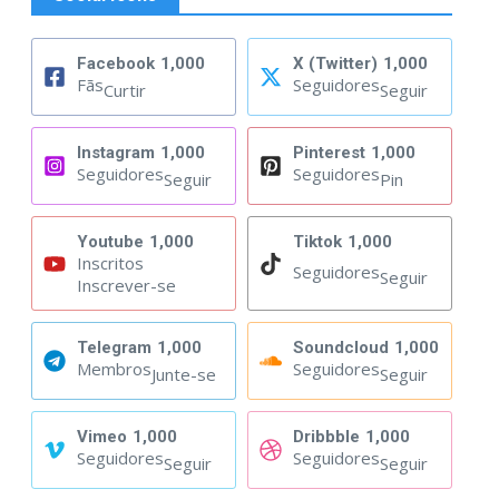
Facebook
1,000
X (Twitter)
1,000
Fãs
Seguidores
Curtir
Seguir
Instagram
1,000
Pinterest
1,000
Seguidores
Seguidores
Seguir
Pin
Youtube
1,000
Tiktok
1,000
Inscritos
Seguidores
Seguir
Inscrever-se
Telegram
1,000
Soundcloud
1,000
Membros
Seguidores
Junte-se
Seguir
Vimeo
1,000
Dribbble
1,000
Seguidores
Seguidores
Seguir
Seguir