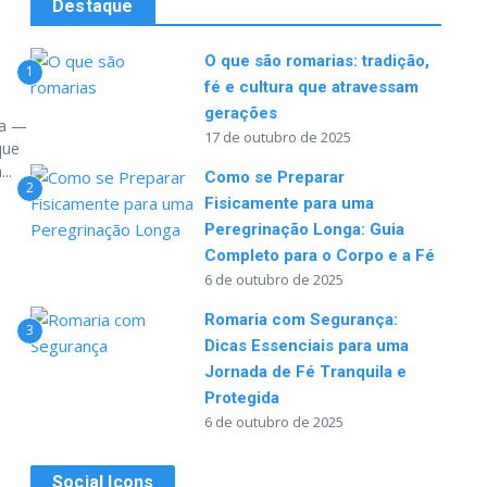
Destaque
O que são romarias: tradição,
1
fé e cultura que atravessam
gerações
ra —
17 de outubro de 2025
que
..
Como se Preparar
2
Fisicamente para uma
Peregrinação Longa: Guia
Completo para o Corpo e a Fé
6 de outubro de 2025
Romaria com Segurança:
3
Dicas Essenciais para uma
Jornada de Fé Tranquila e
Protegida
6 de outubro de 2025
Social Icons