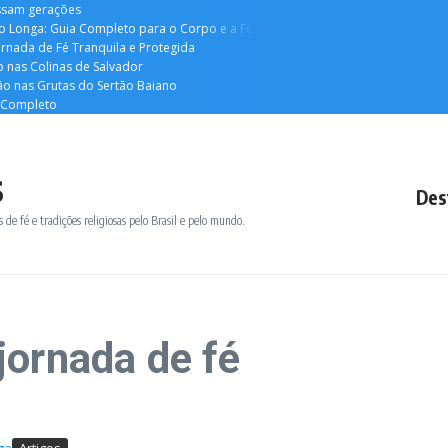
essam gerações
o Longa: Guia Completo para o Corpo e a Fé
rnada de Fé Tranquila e Protegida
o nas Colinas de Salvador
ão nas Grutas do Sertão Baiano
a Completo
s
Des
 de fé e tradições religiosas pelo Brasil e pelo mundo.
jornada de fé