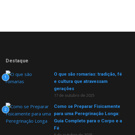
Destaque
O que são romarias: tradição, fé
1
e cultura que atravessam
gerações
17 de outubro de 2025
Como se Preparar Fisicamente
2
para uma Peregrinação Longa:
Guia Completo para o Corpo e a
Fé
6 de outubro de 2025