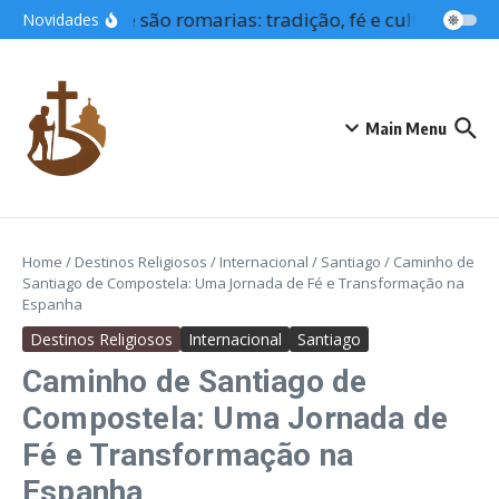
Ir para o conteúdo
O que são romarias: tradição, fé e cultura que 
Novidades
Main Menu
Home
/
Destinos Religiosos
/
Internacional
/
Santiago
/
Caminho de
Santiago de Compostela: Uma Jornada de Fé e Transformação na
Espanha
Destinos Religiosos
Internacional
Santiago
Caminho de Santiago de
Compostela: Uma Jornada de
Fé e Transformação na
Espanha